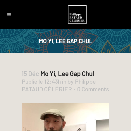
MO YI, LEE GAP CHUL
15 Déc
Mo Yi, Lee Gap Chul
Publié le 12:43h
in
by
Philippe
PATAUD CÉLÉRIER
0 Comments