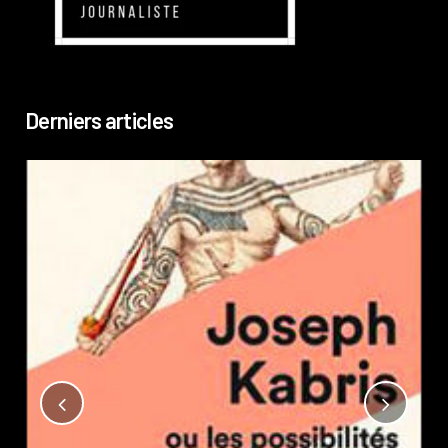
Derniers articles
Not
?