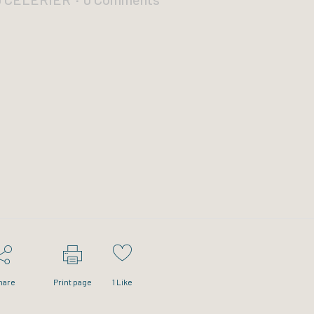
hare
Print page
1
Like