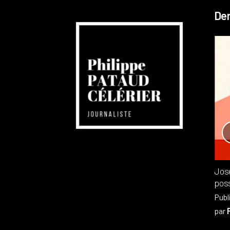
Der
Réchauffement planétaire
Canada
Recensions
Publié dans
,
Philippe PATAUD CÉLÉRIER
par
Jos
poss
Publ
par