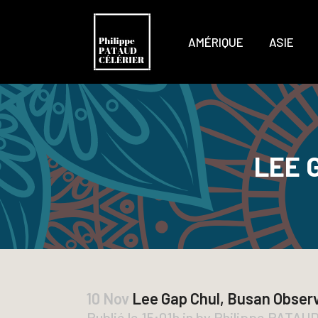
AMÉRIQUE
ASIE
LEE 
10 Nov
Lee Gap Chul, Busan Obser
Publié le 15:01h
in
by
Philippe PATAU