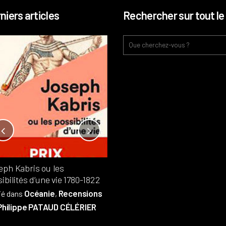
niers articles
Rechercher sur tout le 
Notre-Dame, l’île de la cité, sur
l’autel de la rentabilité ?
Analyses
France
Publié dans
,
,
Patrimoine
par
eph Kabris ou les
Philippe PATAUD CÉLÉRIER
ibilités d’une vie 1780-1822
Océanie
Recensions
ié dans
,
Philippe PATAUD CÉLÉRIER