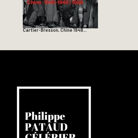
Cartier-Bresson, Chine 1948…