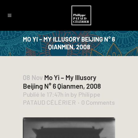
MO YI – MY ILLUSORY BEIJING N° 6
QIANMEN, 2008
08 Nov
Mo Yi – My Illusory
Beijing N° 6 Qianmen, 2008
Publié le 17:47h
in
by
Philippe
PATAUD CÉLÉRIER
0 Comments