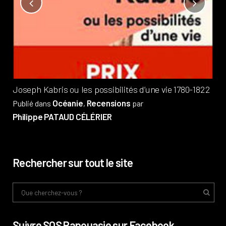
Not
?
Pub
Phi
Joseph Kabris ou les possibilités d’une vie 1780-1822
Océanie
Recensions
Publié dans
,
par
Philippe PATAUD CÉLÉRIER
Rechercher sur tout le site
Suivre SOS Papouasie sur Facebook