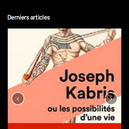
Derniers articles
Not
?
Pub
Phi