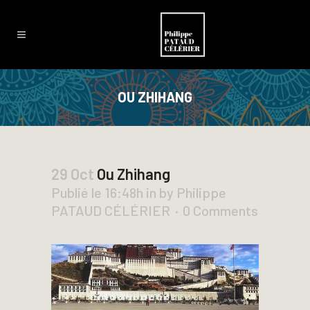
OU ZHIHANG
29 Oct
Ou Zhihang
Publié le 16:48h
in
by
Philippe
PATAUD CÉLÉRIER
0 Comments