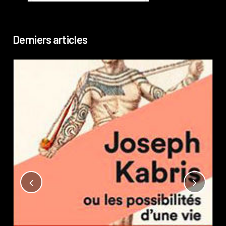
Derniers articles
Not
?
Pub
Phi