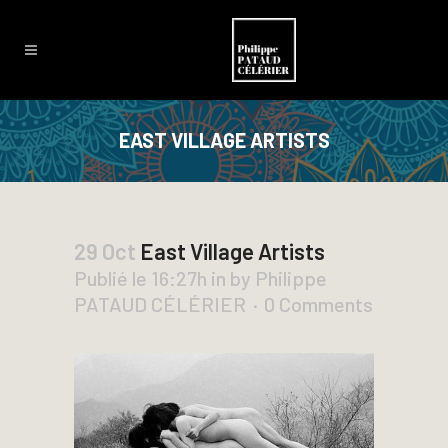
EAST VILLAGE ARTISTS
29 Oct
East Village Artists
Publié le 16:27h
in
by
Philippe
PATAUD CÉLÉRIER
0 Comments