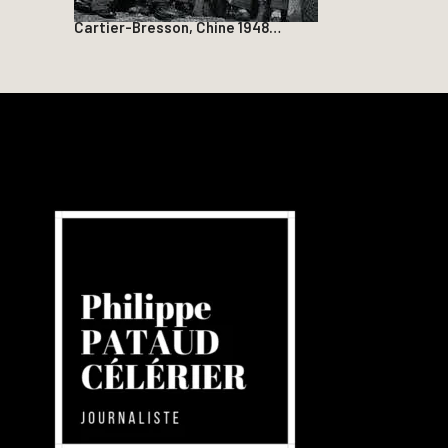
Cartier-Bresson, Chine 1948…