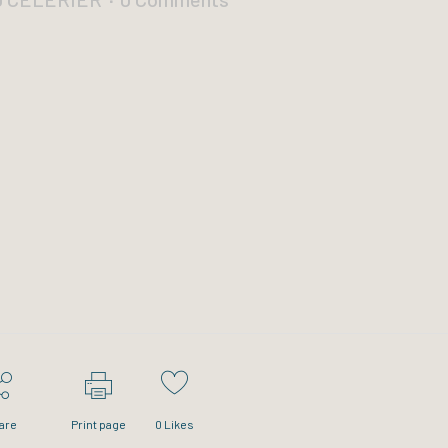
are
Print page
0
Likes