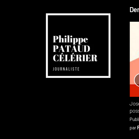
Der
Réchauffement planétaire
Canada
Recensions
Publié dans
,
Philippe PATAUD CÉLÉRIER
par
Jos
poss
Publ
par