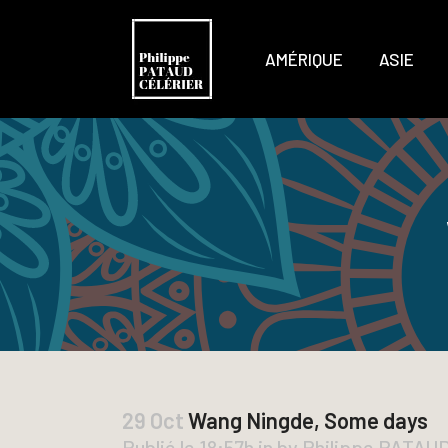
AMÉRIQUE
ASIE
29 Oct
Wang Ningde, Some days
Publié le 18:57h
in
by
Philippe PATAU