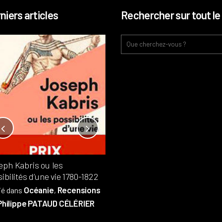
niers articles
Rechercher sur tout le 
Notre-Dame, l’île de la cité, sur
l’autel de la rentabilité ?
Analyses
France
Publié dans
,
,
Patrimoine
par
eph Kabris ou les
Philippe PATAUD CÉLÉRIER
ibilités d’une vie 1780-1822
Océanie
Recensions
ié dans
,
Philippe PATAUD CÉLÉRIER