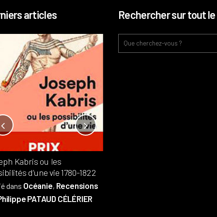
niers articles
Rechercher sur tout le 
Notre-Dame, l’île de la cité, sur
l’autel de la rentabilité ?
Analyses
France
Publié dans
,
,
Patrimoine
par
eph Kabris ou les
Philippe PATAUD CÉLÉRIER
ibilités d’une vie 1780-1822
Océanie
Recensions
ié dans
,
Philippe PATAUD CÉLÉRIER