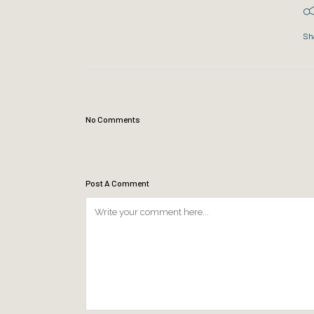
Sh
No Comments
Post A Comment