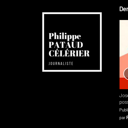
Der
Réchauffement planétaire
Canada
Recensions
Publié dans
,
Philippe PATAUD CÉLÉRIER
par
Jos
poss
Publ
par