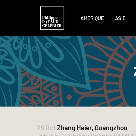
AMÉRIQUE
ASIE
29 Oct
Zhang Haier, Guangzhou
Publié le 17:11h
in
by
Philippe PATAU