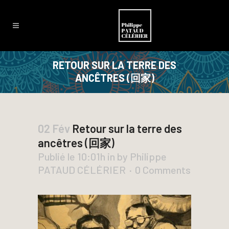
RETOUR SUR LA TERRE DES
ANCÊTRES (回家)
02 Fév
Retour sur la terre des
ancêtres (回家)
Publié le 10:01h
in
by
Philippe
PATAUD CÉLÉRIER
0 Comments