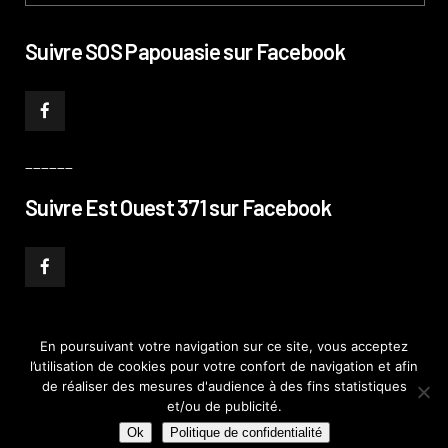
Suivre SOS Papouasie sur Facebook
______
Suivre Est Ouest 371 sur Facebook
En poursuivant votre navigation sur ce site, vous acceptez
l’utilisation de cookies pour votre confort de navigation et afin
© PHILIPPE PATAUD CÉLÉRIER 2019
–
MENTIONS LÉGALES
–
POLITIQUE DE
de réaliser des mesures d'audience à des fins statistiques
CONFIDENTIALITÉ
–
PLAN DE SITE
et/ou de publicité.
Ok
Politique de confidentialité