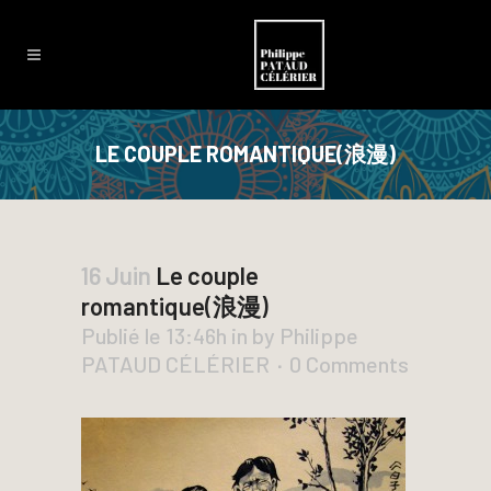
LE COUPLE ROMANTIQUE(浪漫)
16 Juin
Le couple
romantique(浪漫)
Publié le 13:46h
in
by
Philippe
PATAUD CÉLÉRIER
0 Comments