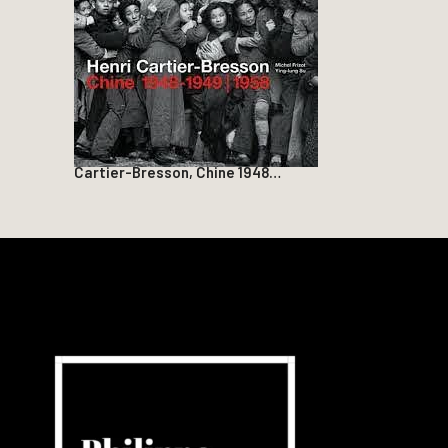
Cartier-Bresson, Chine 1948…