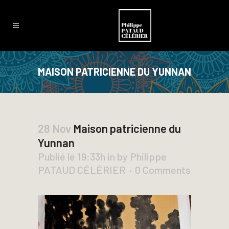
MAISON PATRICIENNE DU YUNNAN
28 Nov
Maison patricienne du
Yunnan
Publié le 19:33h
in
by
Philippe
PATAUD CÉLÉRIER
0 Comments