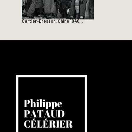
Cartier-Bresson, Chine 1948…