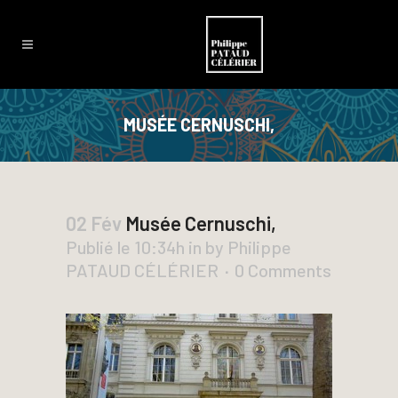
MUSÉE CERNUSCHI,
02 Fév
Musée Cernuschi,
Publié le 10:34h
in
by
Philippe
PATAUD CÉLÉRIER
0 Comments