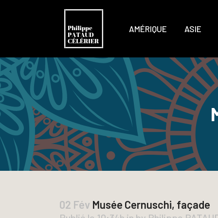
AMÉRIQUE
ASIE
02 Fév
Musée Cernuschi, façade
Publié le 10:34h
in
by
Philippe PATA