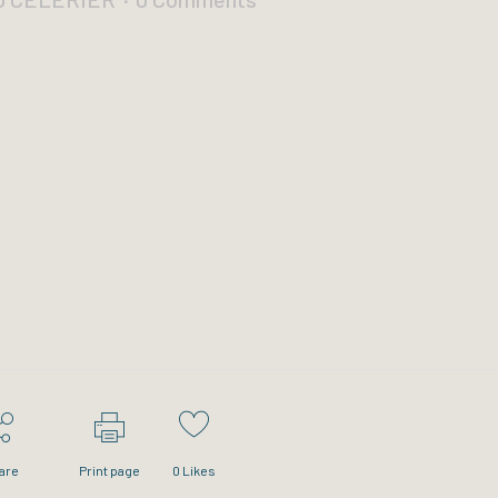
are
Print page
0
Likes