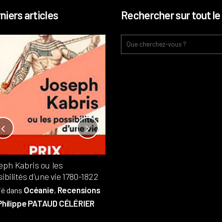
niers articles
Rechercher sur tout le 
Notre-Dame, l’île de la cité, sur
l’autel de la rentabilité ?
Analyses
France
Publié dans
,
,
Patrimoine
par
eph Kabris ou les
Philippe PATAUD CÉLÉRIER
ibilités d’une vie 1780-1822
Océanie
Recensions
ié dans
,
Philippe PATAUD CÉLÉRIER