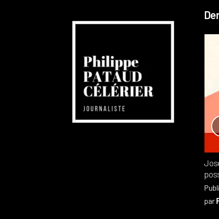
Der
Réchauffement planétaire
Canada
Recensions
Publié dans
,
Philippe PATAUD CÉLÉRIER
par
Jos
poss
Publ
par