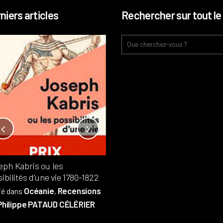
niers articles
Rechercher sur tout le 
Notre-Dame, l’île de la cité, sur
l’autel de la rentabilité ?
Analyses
France
Publié dans
,
,
Patrimoine
par
eph Kabris ou les
Philippe PATAUD CÉLÉRIER
ibilités d’une vie 1780-1822
Océanie
Recensions
ié dans
,
Philippe PATAUD CÉLÉRIER