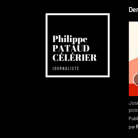
Der
Réchauffement planétaire
Canada
Recensions
Publié dans
,
Philippe PATAUD CÉLÉRIER
par
Jos
poss
Publ
par