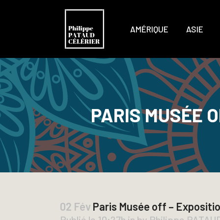
AMÉRIQUE
ASIE
PARIS MUSÉE O
02 Fév
Paris Musée off – Expositi
Publié le 10:27h
in
by
Philippe PATA