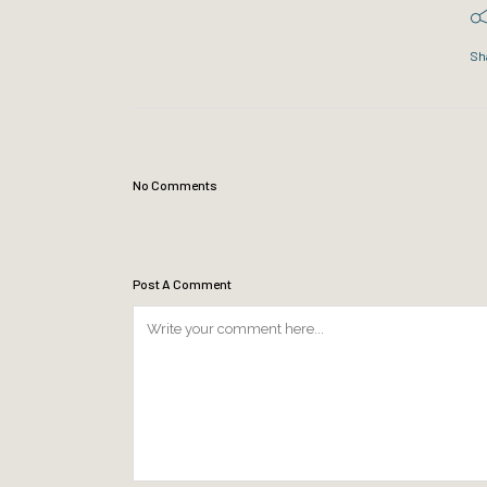
Sh
No Comments
Post A Comment