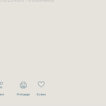
are
Print page
0
Likes