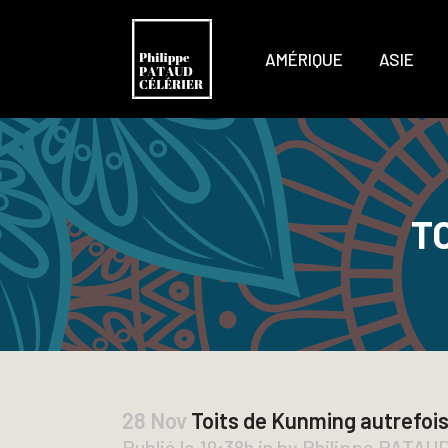
AMÉRIQUE
ASIE
T
28 Nov
Toits de Kunming autrefoi
Publié le 19:38h
in
by
Philippe PATAU