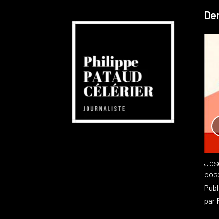
Der
Réchauffement planétaire
Canada
Recensions
Publié dans
,
Philippe PATAUD CÉLÉRIER
par
Jos
poss
Publ
par