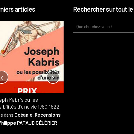
niers articles
Rechercher sur tout le 
Notre-Dame, l’île de la cité, sur
l’autel de la rentabilité ?
Analyses
France
Publié dans
,
,
Patrimoine
par
eph Kabris ou les
Philippe PATAUD CÉLÉRIER
ibilités d’une vie 1780-1822
Océanie
Recensions
ié dans
,
Philippe PATAUD CÉLÉRIER