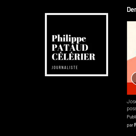
Der
Réchauffement planétaire
Canada
Recensions
Publié dans
,
Philippe PATAUD CÉLÉRIER
par
Jos
poss
Publ
par