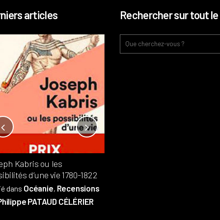
niers articles
Rechercher sur tout le 
Notre-Dame, l’île de la cité, sur
l’autel de la rentabilité ?
Analyses
France
Publié dans
,
,
Patrimoine
par
eph Kabris ou les
Philippe PATAUD CÉLÉRIER
ibilités d’une vie 1780-1822
Océanie
Recensions
ié dans
,
Philippe PATAUD CÉLÉRIER