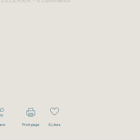
are
Print page
0
Likes