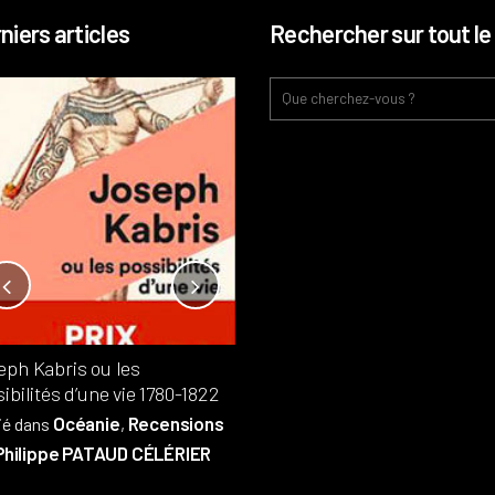
niers articles
Rechercher sur tout le 
Notre-Dame, l’île de la cité, sur
l’autel de la rentabilité ?
Analyses
France
Publié dans
,
,
Patrimoine
par
eph Kabris ou les
Philippe PATAUD CÉLÉRIER
ibilités d’une vie 1780-1822
Océanie
Recensions
ié dans
,
Philippe PATAUD CÉLÉRIER