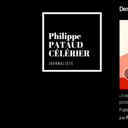
Der
Réchauffement planétaire
Canada
Recensions
Publié dans
,
Philippe PATAUD CÉLÉRIER
par
Jos
poss
Publ
par