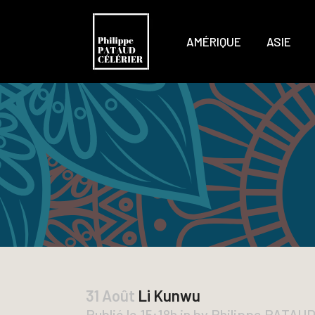
AMÉRIQUE
ASIE
31 Août
Li Kunwu
Publié le 15:18h
in
by
Philippe PATAU