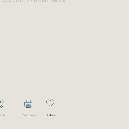
are
Print page
0
Likes