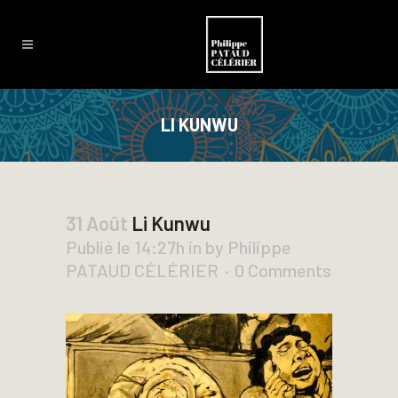
LI KUNWU
31 Août
Li Kunwu
Publié le 14:27h
in
by
Philippe
PATAUD CÉLÉRIER
0 Comments