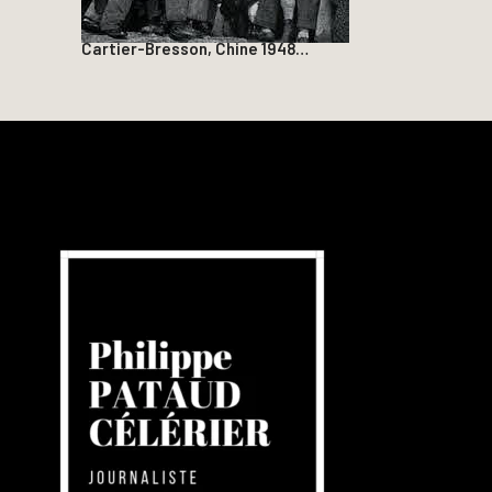
Cartier-Bresson, Chine 1948…