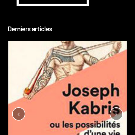
Derniers articles
Not
?
Pub