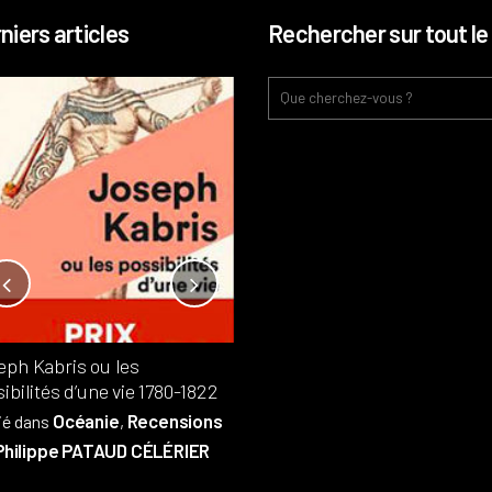
niers articles
Rechercher sur tout le 
Notre-Dame, l’île de la cité, sur
l’autel de la rentabilité ?
Analyses
France
Publié dans
,
,
Patrimoine
par
eph Kabris ou les
Philippe PATAUD CÉLÉRIER
ibilités d’une vie 1780-1822
Océanie
Recensions
ié dans
,
Philippe PATAUD CÉLÉRIER