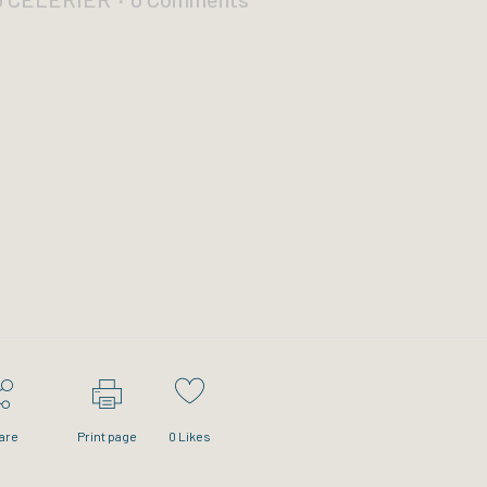
are
Print page
0
Likes