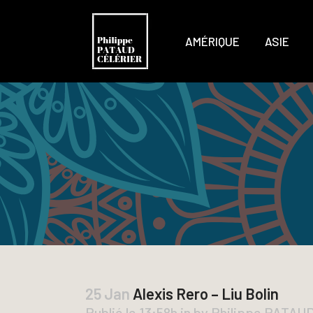
AMÉRIQUE
ASIE
25 Jan
Alexis Rero – Liu Bolin
Publié le 13:58h
in
by
Philippe PATAU