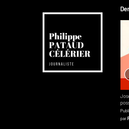
Der
Réchauffement planétaire
Canada
Recensions
Publié dans
,
Philippe PATAUD CÉLÉRIER
par
Jos
poss
Publ
par