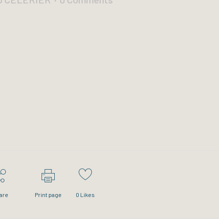
are
Print page
0
Likes