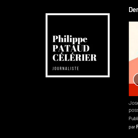
Der
Réchauffement planétaire
Canada
Recensions
Publié dans
,
Philippe PATAUD CÉLÉRIER
par
Jos
poss
Publ
par