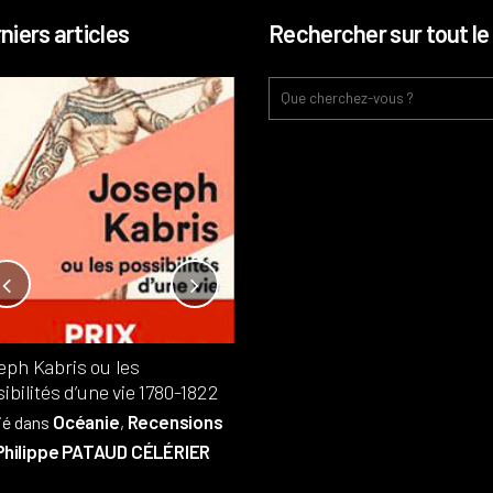
niers articles
Rechercher sur tout le 
Notre-Dame, l’île de la cité, sur
l’autel de la rentabilité ?
Analyses
France
Publié dans
,
,
Patrimoine
par
eph Kabris ou les
Philippe PATAUD CÉLÉRIER
ibilités d’une vie 1780-1822
Océanie
Recensions
ié dans
,
Philippe PATAUD CÉLÉRIER