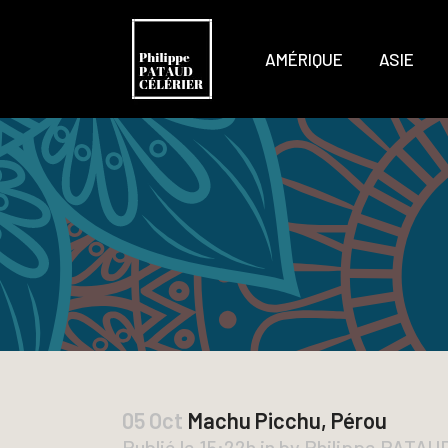
AMÉRIQUE
ASIE
05 Oct
Machu Picchu, Pérou
Publié le 15:22h
in
by
Philippe PATA