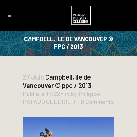
CAMPBELL, ÎLE DE VANCOUVER ©
PPC / 2013
27 Juin
Campbell, île de
Vancouver © ppc / 2013
Publié le 17:22h
in
by
Philippe
PATAUD CÉLÉRIER
0 Comments