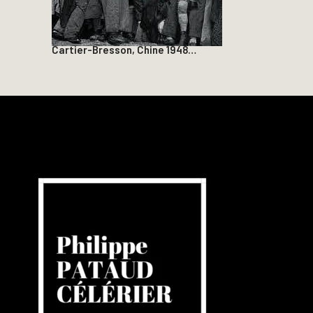
Cartier-Bresson, Chine 1948…