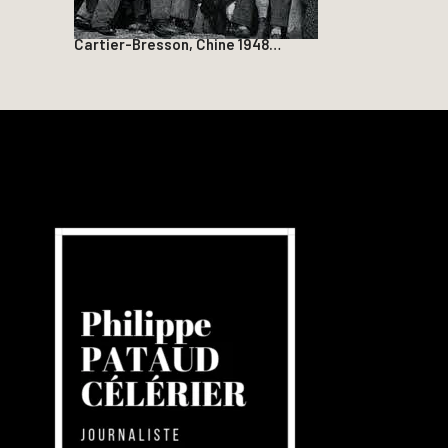
Cartier-Bresson, Chine 1948…