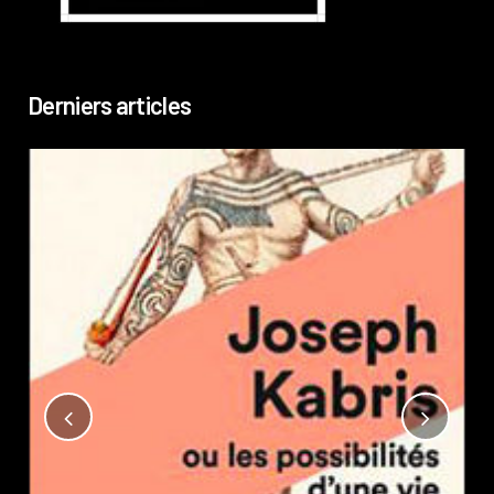
Derniers articles
Not
?
Pub