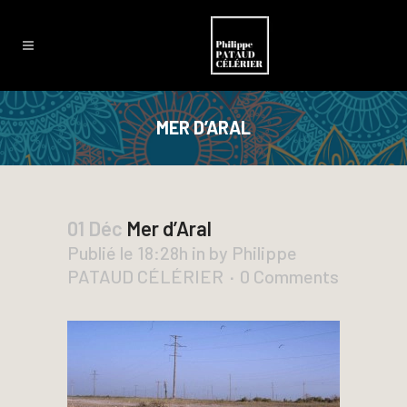
MER D’ARAL
01 Déc
Mer d’Aral
Publié le 18:28h
in
by
Philippe
PATAUD CÉLÉRIER
0 Comments