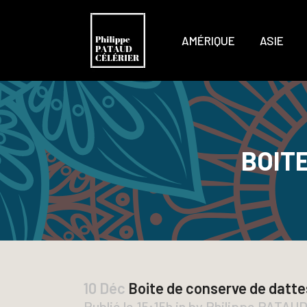
AMÉRIQUE
ASIE
BOIT
10 Déc
Boite de conserve de datt
Publié le 15:15h
in
by
Philippe PATAU