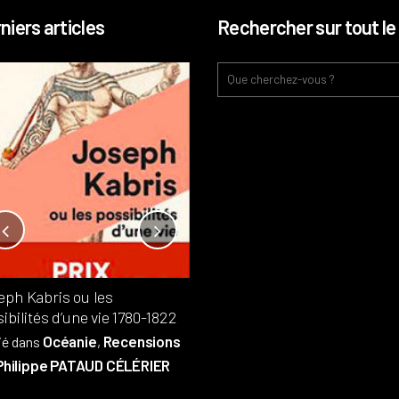
niers articles
Rechercher sur tout le 
Notre-Dame, l’île de la cité, sur
l’autel de la rentabilité ?
Analyses
France
Publié dans
,
,
Patrimoine
par
eph Kabris ou les
Philippe PATAUD CÉLÉRIER
ibilités d’une vie 1780-1822
Océanie
Recensions
ié dans
,
Philippe PATAUD CÉLÉRIER