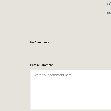
Sh
No Comments
Post A Comment