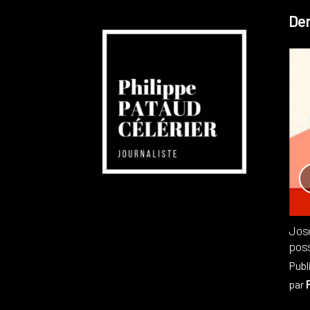
Der
Réchauffement planétaire
Canada
Recensions
Publié dans
,
Philippe PATAUD CÉLÉRIER
par
Jos
poss
Publ
par