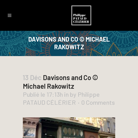
DAVISONS AND CO © MICHAEL
RAKOWITZ
13 Déc
Davisons and Co ©
Michael Rakowitz
Publié le 17:13h
in
by
Philippe
PATAUD CÉLÉRIER
0 Comments