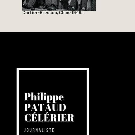
Cartier-Bresson, Chine 1948…