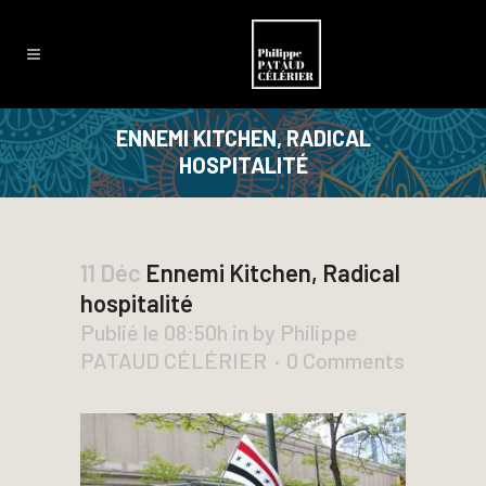
ENNEMI KITCHEN, RADICAL
HOSPITALITÉ
11 Déc
Ennemi Kitchen, Radical
hospitalité
Publié le 08:50h
in
by
Philippe
PATAUD CÉLÉRIER
0 Comments