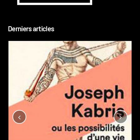
Derniers articles
Not
?
Pub