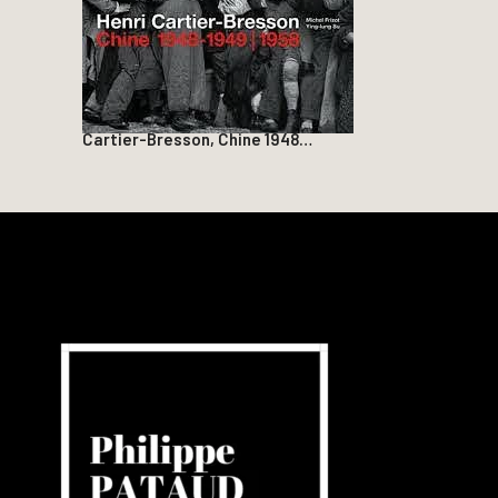
Cartier-Bresson, Chine 1948…