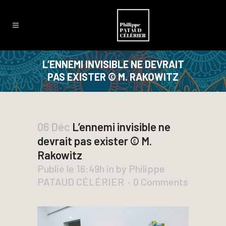
L’ENNEMI INVISIBLE NE DEVRAIT
PAS EXISTER © M. RAKOWITZ
06 Déc
L’ennemi invisible ne
devrait pas exister © M.
Rakowitz
Publié le 16:49h
in
by
Philippe
PATAUD CÉLÉRIER
0 Comments