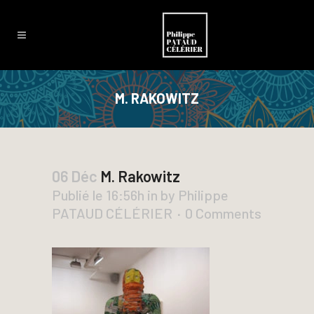
M. RAKOWITZ
06 Déc
M. Rakowitz
Publié le 16:56h
in
by
Philippe
PATAUD CÉLÉRIER
0 Comments