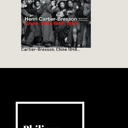
Cartier-Bresson, Chine 1948…