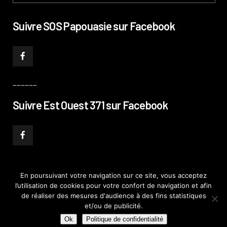
Suivre SOS Papouasie sur Facebook
______
Suivre Est Ouest 371 sur Facebook
En poursuivant votre navigation sur ce site, vous acceptez
l’utilisation de cookies pour votre confort de navigation et afin
© PHILIPPE PATAUD CÉLÉRIER 2019
–
MENTIONS LÉGALES
–
POLITIQUE DE
de réaliser des mesures d'audience à des fins statistiques
CONFIDENTIALITÉ
–
PLAN DE SITE
et/ou de publicité.
Ok
Politique de confidentialité