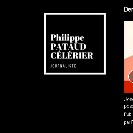
Der
Réchauffement planétaire
Canada
Recensions
Publié dans
,
Philippe PATAUD CÉLÉRIER
par
Jos
poss
Publ
par