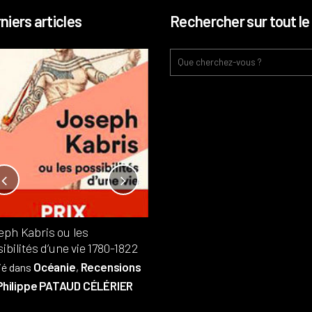
niers articles
Rechercher sur tout le 
Notre-Dame, l’île de la cité, sur
l’autel de la rentabilité ?
Analyses
France
Publié dans
,
,
Patrimoine
par
eph Kabris ou les
Philippe PATAUD CÉLÉRIER
ibilités d’une vie 1780-1822
Océanie
Recensions
ié dans
,
Philippe PATAUD CÉLÉRIER