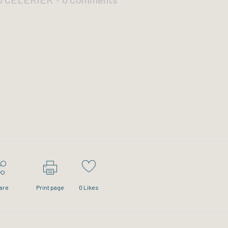
are
Print page
0
Likes