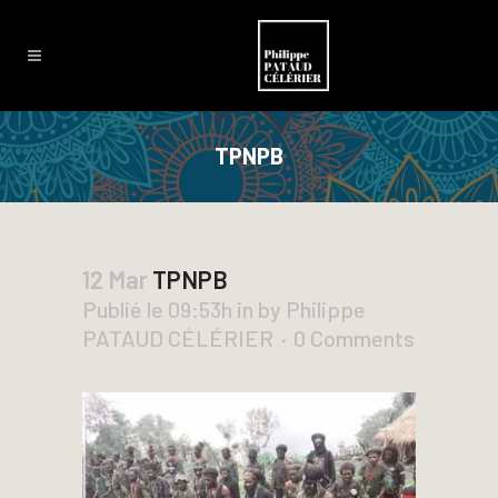
TPNPB
12 Mar
TPNPB
Publié le 09:53h
in
by
Philippe
PATAUD CÉLÉRIER
0 Comments