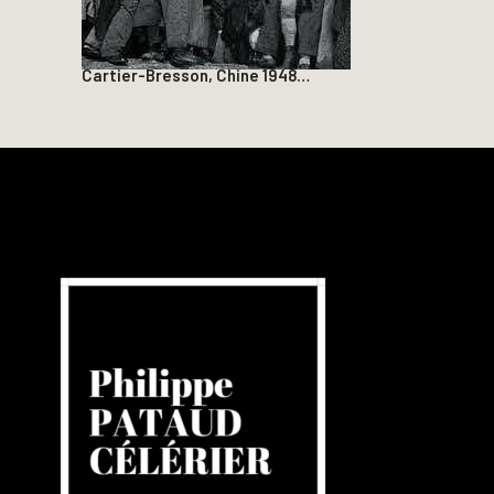
Cartier-Bresson, Chine 1948…