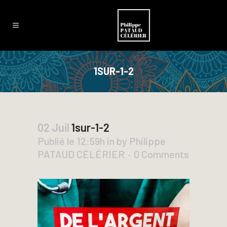
1SUR-1-2
02 Juil
1sur-1-2
Publié le 12:59h
in
by
Philippe
PATAUD CÉLÉRIER
0 Comments