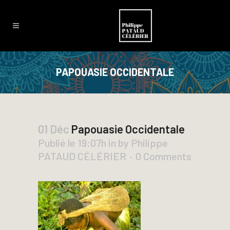
PAPOUASIE OCCIDENTALE
01 Déc
Papouasie Occidentale
Publié le 19:07h
in
by
Philippe
PATAUD CÉLÉRIER
0 Comments