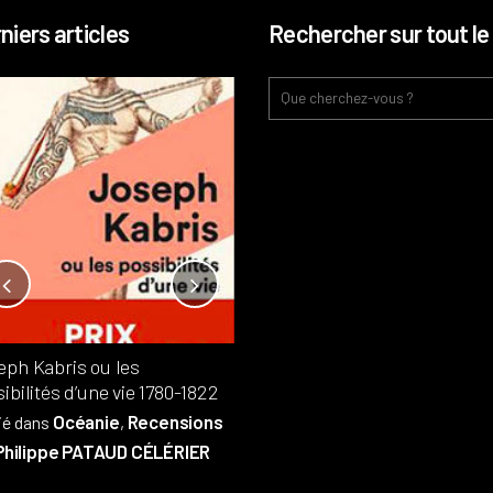
niers articles
Rechercher sur tout le 
Notre-Dame, l’île de la cité, sur
l’autel de la rentabilité ?
Analyses
France
Publié dans
,
,
Patrimoine
par
eph Kabris ou les
Philippe PATAUD CÉLÉRIER
ibilités d’une vie 1780-1822
Océanie
Recensions
ié dans
,
Philippe PATAUD CÉLÉRIER