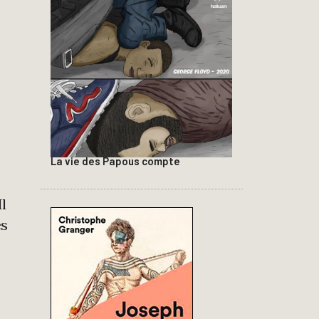
La vie des Papous compte
l
es