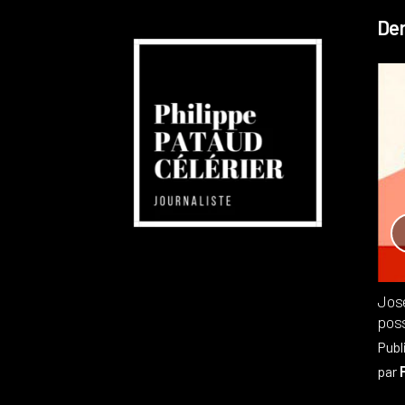
Der
Réchauffement planétaire
Canada
Recensions
Publié dans
,
Philippe PATAUD CÉLÉRIER
par
Jos
poss
Publ
par