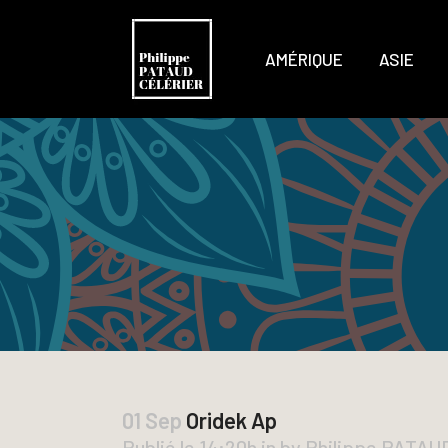
AMÉRIQUE
ASIE
01 Sep
Oridek Ap
Publié le 14:20h
in
by
Philippe PATA