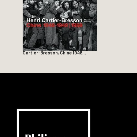
Cartier-Bresson, Chine 1948…