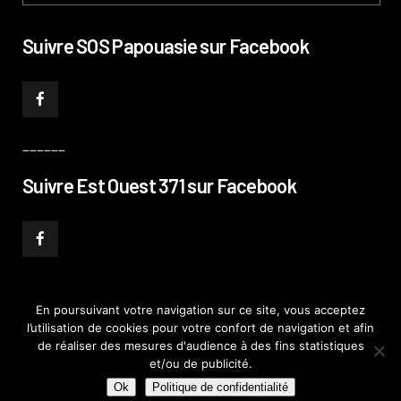
Suivre SOS Papouasie sur Facebook
______
Suivre Est Ouest 371 sur Facebook
En poursuivant votre navigation sur ce site, vous acceptez
l’utilisation de cookies pour votre confort de navigation et afin
© PHILIPPE PATAUD CÉLÉRIER 2019
–
MENTIONS LÉGALES
–
POLITIQUE DE
de réaliser des mesures d'audience à des fins statistiques
CONFIDENTIALITÉ
–
PLAN DE SITE
et/ou de publicité.
Ok
Politique de confidentialité