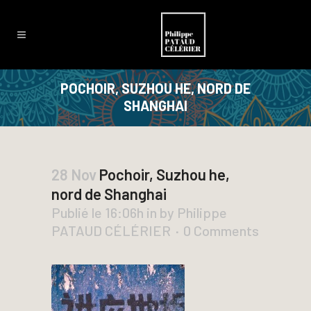
POCHOIR, SUZHOU HE, NORD DE
SHANGHAI
28 Nov
Pochoir, Suzhou he,
nord de Shanghai
Publié le 16:06h
in
by
Philippe
PATAUD CÉLÉRIER
0 Comments