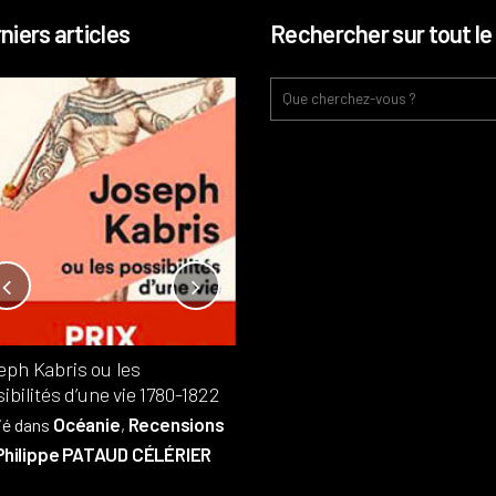
niers articles
Rechercher sur tout le 
Notre-Dame, l’île de la cité, sur
l’autel de la rentabilité ?
Analyses
France
Publié dans
,
,
Patrimoine
par
eph Kabris ou les
Philippe PATAUD CÉLÉRIER
ibilités d’une vie 1780-1822
Océanie
Recensions
ié dans
,
Philippe PATAUD CÉLÉRIER