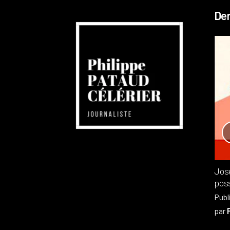
Der
Réchauffement planétaire
Canada
Recensions
Publié dans
,
Philippe PATAUD CÉLÉRIER
par
Jos
poss
Publ
par