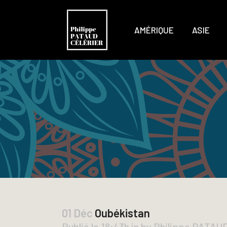
AMÉRIQUE
ASIE
01 Déc
Oubékistan
Publié le 18:43h
in
by
Philippe PATAU