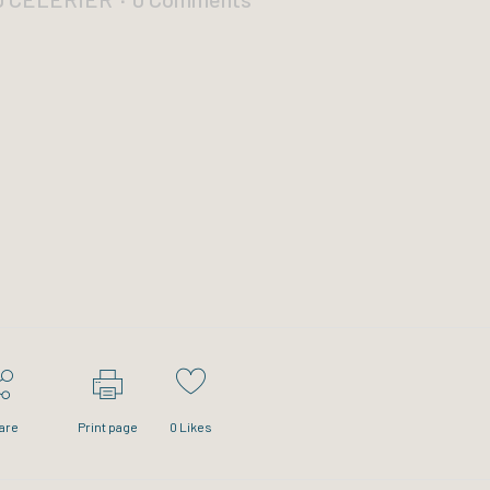
are
Print page
0
Likes