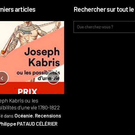
niers articles
Rechercher sur tout le 
Notre-Dame, l’île de la cité, sur
l’autel de la rentabilité ?
Analyses
France
Publié dans
,
,
Patrimoine
par
eph Kabris ou les
Philippe PATAUD CÉLÉRIER
ibilités d’une vie 1780-1822
Océanie
Recensions
ié dans
,
Philippe PATAUD CÉLÉRIER