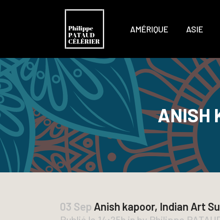
AMÉRIQUE
ASIE
ANISH 
03 Sep
Anish kapoor, Indian Art S
Publié le 14:25h
in
by
Philippe PATA