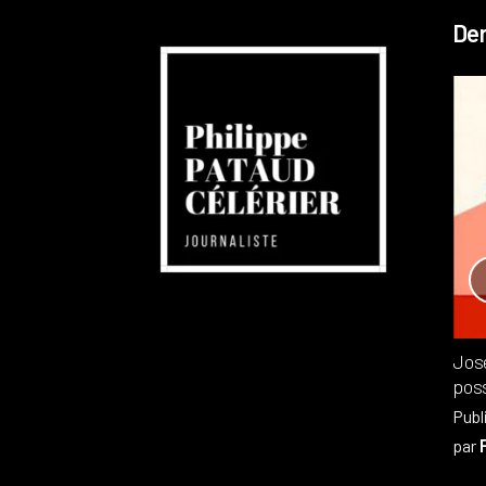
Der
Réchauffement planétaire
Canada
Recensions
Publié dans
,
Philippe PATAUD CÉLÉRIER
par
Jos
poss
Publ
par