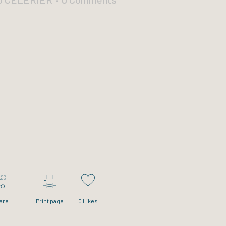
are
Print page
0
Likes