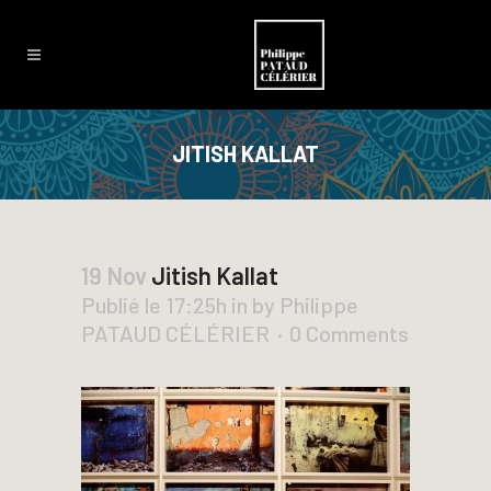
JITISH KALLAT
19 Nov
Jitish Kallat
Publié le 17:25h
in
by
Philippe
PATAUD CÉLÉRIER
0 Comments