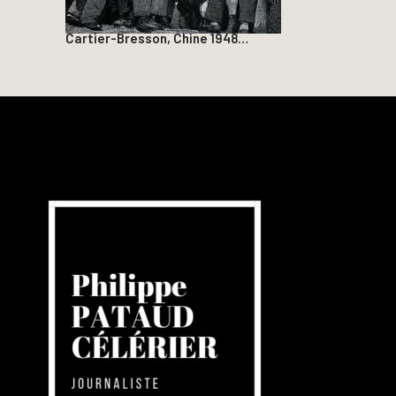
Cartier-Bresson, Chine 1948…