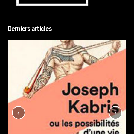
Derniers articles
Not
?
Pub