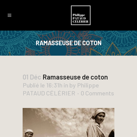
RAMASSEUSE DE COTON
01 Déc
Ramasseuse de coton
Publié le 16:31h
in
by
Philippe
PATAUD CÉLÉRIER
0 Comments