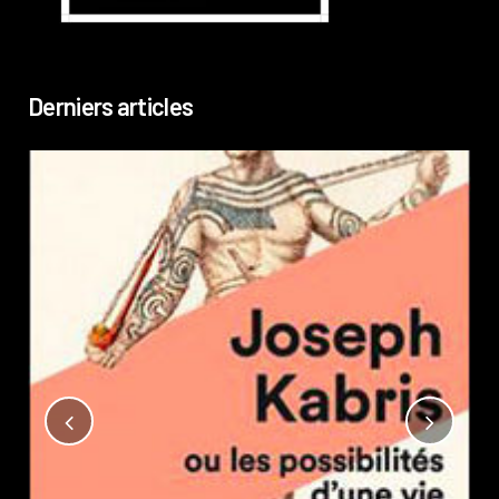
Derniers articles
Not
?
Pub