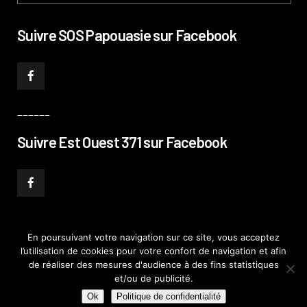
Suivre SOS Papouasie sur Facebook
______
Suivre Est Ouest 371 sur Facebook
En poursuivant votre navigation sur ce site, vous acceptez
l’utilisation de cookies pour votre confort de navigation et afin
© PHILIPPE PATAUD CÉLÉRIER 2019
–
MENTIONS LÉGALES
–
POLITIQUE DE
de réaliser des mesures d'audience à des fins statistiques
CONFIDENTIALITÉ
–
PLAN DE SITE
et/ou de publicité.
Ok
Politique de confidentialité