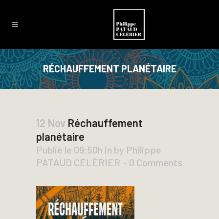
RÉCHAUFFEMENT PLANÉTAIRE
12 Nov
Réchauffement
planétaire
Publié le 09:50h
in
by
Philippe
PATAUD CÉLÉRIER
0 Comments