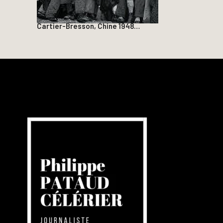
Cartier-Bresson, Chine 1948…