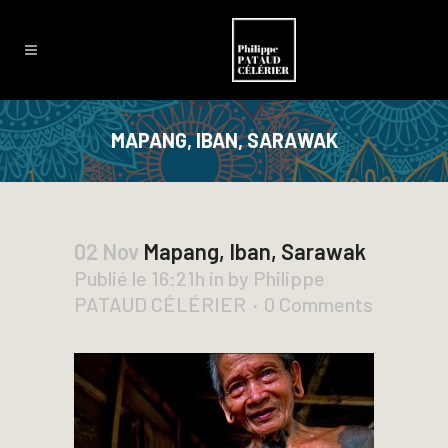
MAPANG, IBAN, SARAWAK
02 Nov
Mapang, Iban, Sarawak
Publié le 16:21h
in
by
Philippe
PATAUD CÉLÉRIER
0 Comments