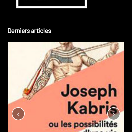
Derniers articles
Not
?
Pub