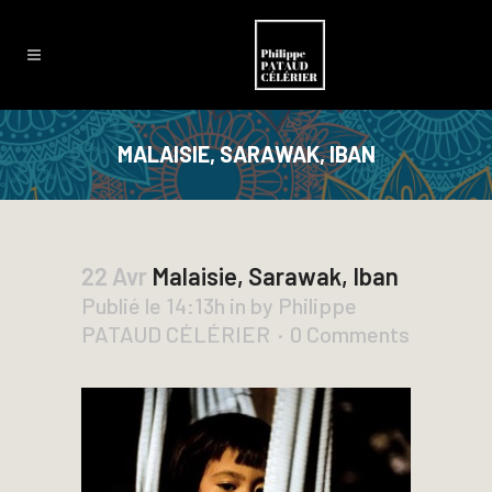
MALAISIE, SARAWAK, IBAN
22 Avr
Malaisie, Sarawak, Iban
Publié le 14:13h
in
by
Philippe
PATAUD CÉLÉRIER
0 Comments