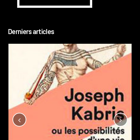
Derniers articles
Not
?
Pub