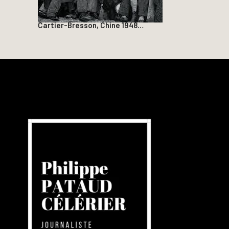
Cartier-Bresson, Chine 1948…