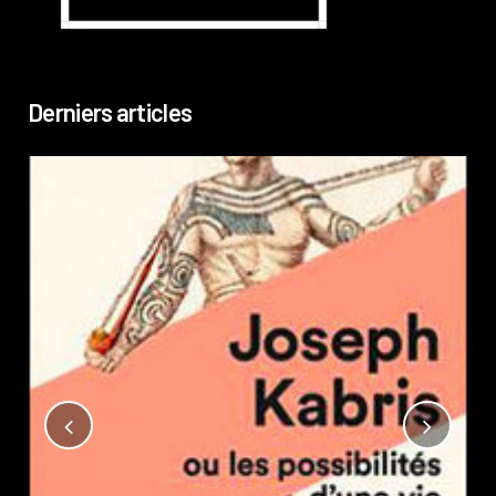
Derniers articles
Not
?
Pub