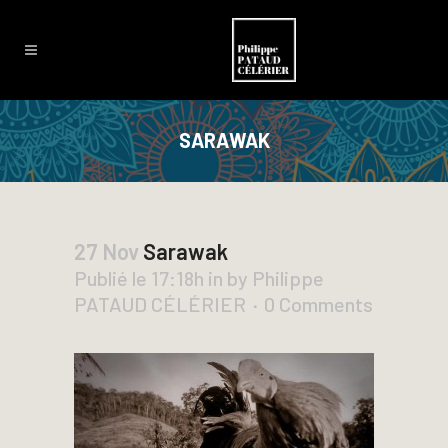
SARAWAK
27 Nov
Sarawak
Publié le 17:18h
in
by
Philippe
PATAUD CÉLÉRIER
0 Comments