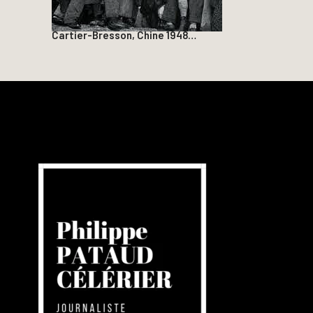
Cartier-Bresson, Chine 1948…