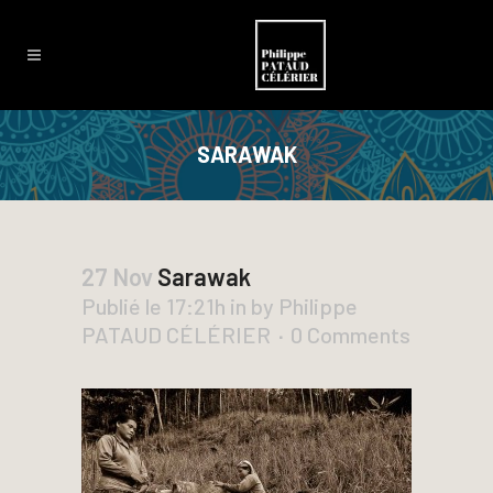
SARAWAK
27 Nov
Sarawak
Publié le 17:21h
in
by
Philippe
PATAUD CÉLÉRIER
0 Comments