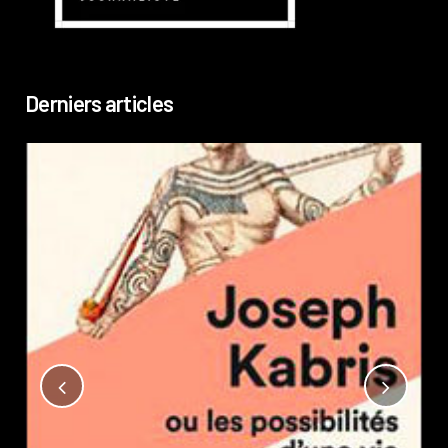
Derniers articles
Not
?
Pub