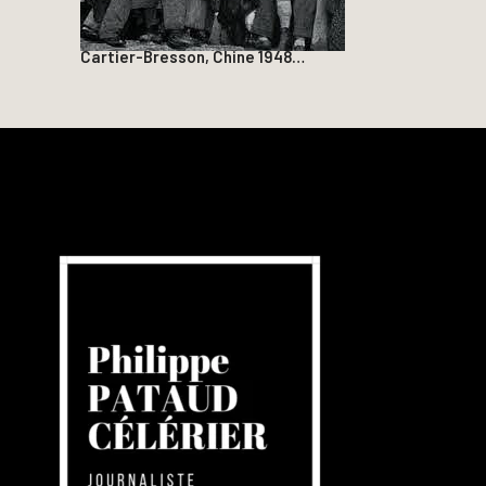
Cartier-Bresson, Chine 1948…