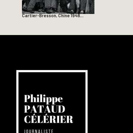
Cartier-Bresson, Chine 1948…