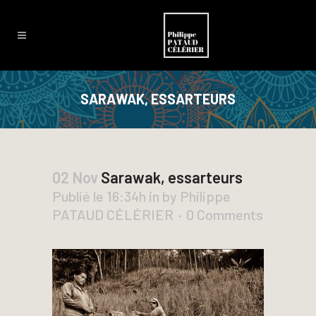
SARAWAK, ESSARTEURS
02 Nov
Sarawak, essarteurs
Publié le 16:34h
in
by
Philippe
PATAUD CÉLÉRIER
0 Comments