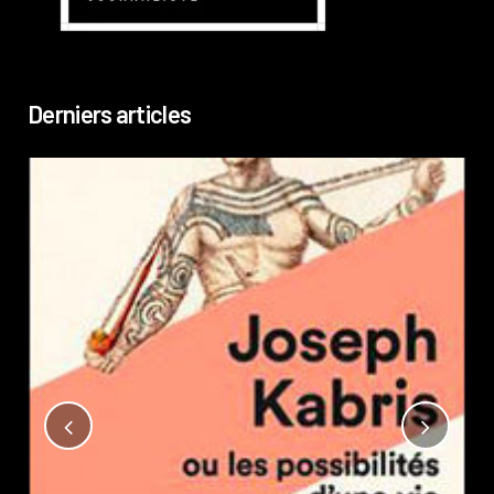
Derniers articles
Not
?
Pub