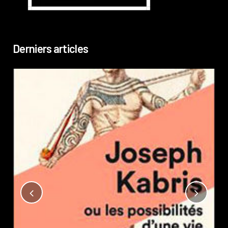
Derniers articles
Not
?
Pub