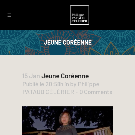
JEUNE CORÉENNE
15 Jan
Jeune Coréenne
Publié le 20:58h
in
by
Philippe
PATAUD CÉLÉRIER
0 Comments