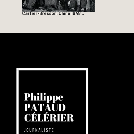
Cartier-Bresson, Chine 1948…