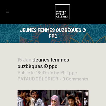
JEUNES FEMMES OUZBÈQUES ©
PPC
15 Jan
Jeunes femmes
ouzbèques © ppc
Publié le 18:37h
in
by
Philippe
PATAUD CÉLÉRIER
0 Comments