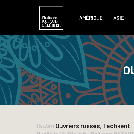
AMÉRIQUE
ASIE
O
15 Jan
Ouvriers russes, Tachkent
Publié le 18:30h
in
by
Philippe PATAU