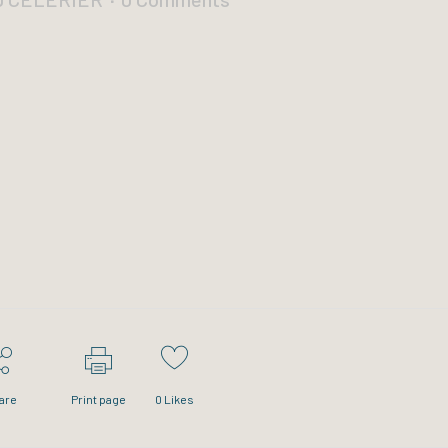
are
Print page
0
Likes