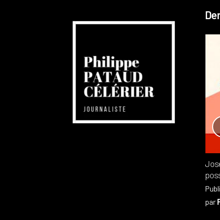
Der
Réchauffement planétaire
Canada
Recensions
Publié dans
,
Philippe PATAUD CÉLÉRIER
par
Jos
poss
Publ
par