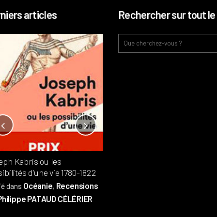
niers articles
Rechercher sur tout le 
Notre-Dame, l’île de la cité, sur
l’autel de la rentabilité ?
Analyses
France
Publié dans
,
,
Patrimoine
par
eph Kabris ou les
Philippe PATAUD CÉLÉRIER
ibilités d’une vie 1780-1822
Océanie
Recensions
ié dans
,
Philippe PATAUD CÉLÉRIER