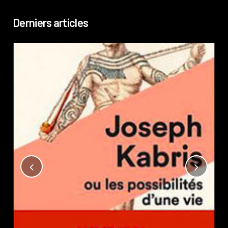
Derniers articles
Not
?
Pub
Phi