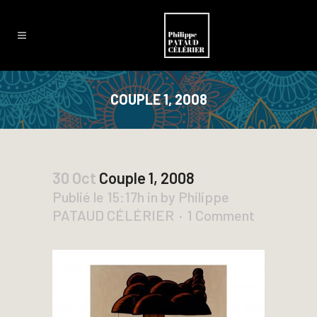
COUPLE 1, 2008
30 Oct
Couple 1, 2008
Publié le 15:17h
in
by
Philippe
PATAUD CÉLÉRIER
1 Comment