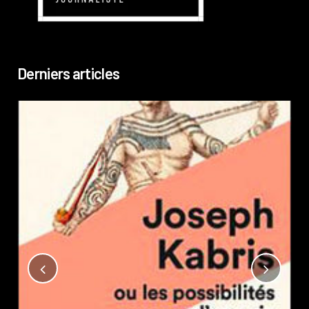
Derniers articles
Not
?
Pub