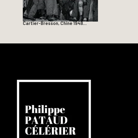
Cartier-Bresson, Chine 1948…