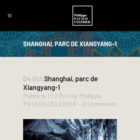
SHANGHAI, PARC DE XIANGYANG-1
04 Oct
Shanghai, parc de
Xiangyang-1
Publié le 11:27h
in
by
Philippe
PATAUD CÉLÉRIER
0 Comments